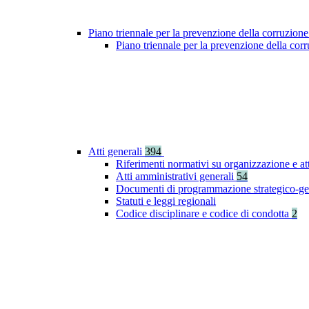
Piano triennale per la prevenzione della corruzione
Piano triennale per la prevenzione della co
Atti generali
394
Riferimenti normativi su organizzazione e at
Atti amministrativi generali
54
Documenti di programmazione strategico-ge
Statuti e leggi regionali
Codice disciplinare e codice di condotta
2