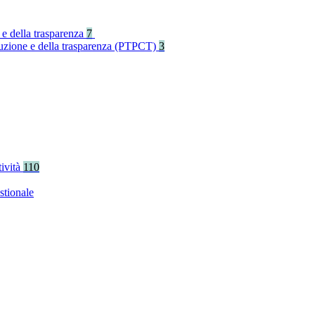
 e della trasparenza
7
rruzione e della trasparenza (PTPCT)
3
tività
110
stionale