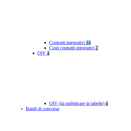
Contratti integrativi
14
Costi contratti integrativi
2
OIV
4
OIV (da pubblicare in tabelle)
4
Bandi di concorso