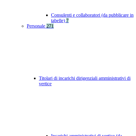
Consulenti e collaboratori (da pubblicare in
tabelle)
7
Personale
271
Titolari di incarichi dirigenziali amministrativi di
vertice
Incarichi amministrativi di vertice (da