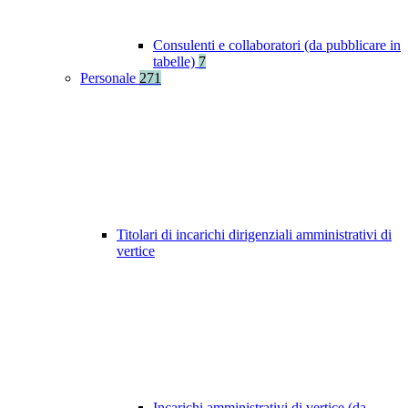
Consulenti e collaboratori (da pubblicare in
tabelle)
7
Personale
271
Titolari di incarichi dirigenziali amministrativi di
vertice
Incarichi amministrativi di vertice (da