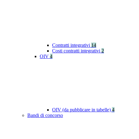
Contratti integrativi
14
Costi contratti integrativi
2
OIV
4
OIV (da pubblicare in tabelle)
4
Bandi di concorso