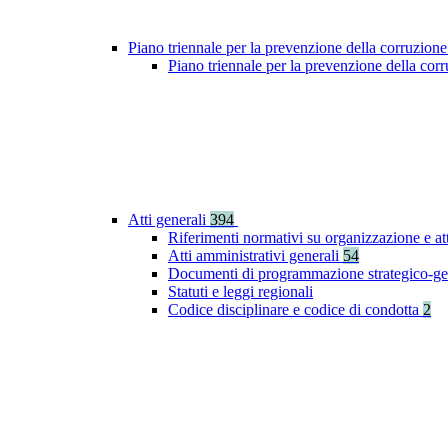
Piano triennale per la prevenzione della corruzione
Piano triennale per la prevenzione della co
Atti generali
394
Riferimenti normativi su organizzazione e at
Atti amministrativi generali
54
Documenti di programmazione strategico-ge
Statuti e leggi regionali
Codice disciplinare e codice di condotta
2