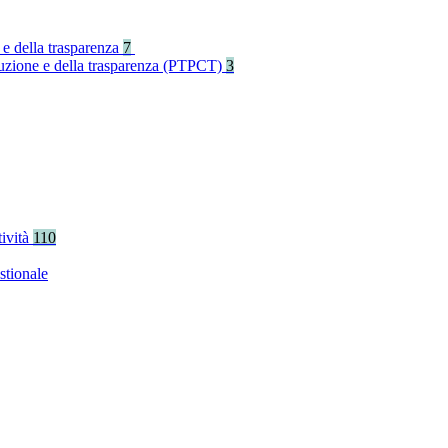
 e della trasparenza
7
rruzione e della trasparenza (PTPCT)
3
tività
110
stionale