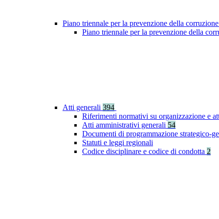
Piano triennale per la prevenzione della corruzione
Piano triennale per la prevenzione della co
Atti generali
394
Riferimenti normativi su organizzazione e at
Atti amministrativi generali
54
Documenti di programmazione strategico-ge
Statuti e leggi regionali
Codice disciplinare e codice di condotta
2