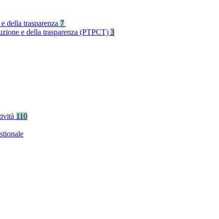
 e della trasparenza
7
rruzione e della trasparenza (PTPCT)
3
tività
110
stionale