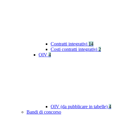
Contratti integrativi
14
Costi contratti integrativi
2
OIV
4
OIV (da pubblicare in tabelle)
4
Bandi di concorso