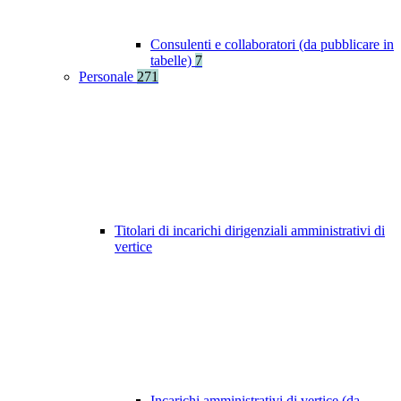
Consulenti e collaboratori (da pubblicare in
tabelle)
7
Personale
271
Titolari di incarichi dirigenziali amministrativi di
vertice
Incarichi amministrativi di vertice (da