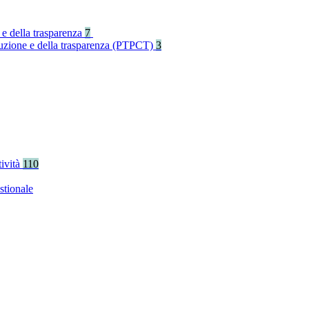
 e della trasparenza
7
rruzione e della trasparenza (PTPCT)
3
tività
110
stionale