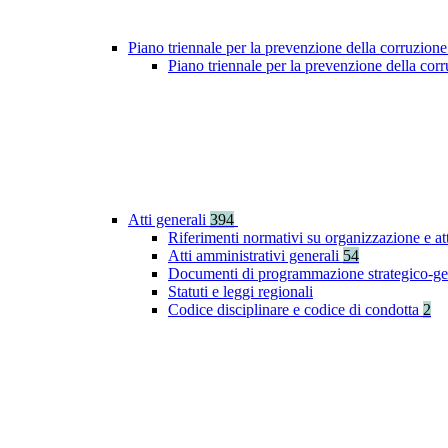
Piano triennale per la prevenzione della corruzione
Piano triennale per la prevenzione della co
Atti generali
394
Riferimenti normativi su organizzazione e at
Atti amministrativi generali
54
Documenti di programmazione strategico-ge
Statuti e leggi regionali
Codice disciplinare e codice di condotta
2