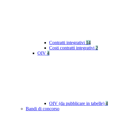
Contratti integrativi
14
Costi contratti integrativi
2
OIV
4
OIV (da pubblicare in tabelle)
4
Bandi di concorso