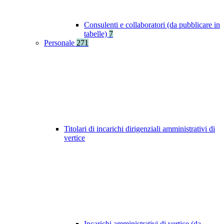
Consulenti e collaboratori (da pubblicare in
tabelle)
7
Personale
271
Titolari di incarichi dirigenziali amministrativi di
vertice
Incarichi amministrativi di vertice (da