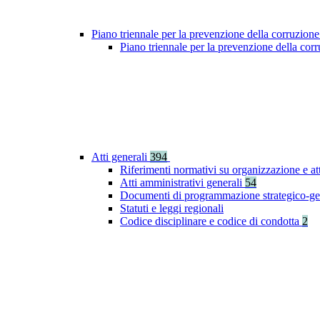
Piano triennale per la prevenzione della corruzione
Piano triennale per la prevenzione della co
Atti generali
394
Riferimenti normativi su organizzazione e at
Atti amministrativi generali
54
Documenti di programmazione strategico-ge
Statuti e leggi regionali
Codice disciplinare e codice di condotta
2