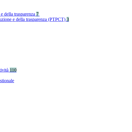
 e della trasparenza
7
rruzione e della trasparenza (PTPCT)
3
tività
110
stionale