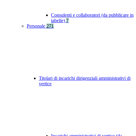
Consulenti e collaboratori (da pubblicare in
tabelle)
7
Personale
271
Titolari di incarichi dirigenziali amministrativi di
vertice
Incarichi amministrativi di vertice (da