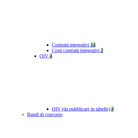
Contratti integrativi
14
Costi contratti integrativi
2
OIV
4
OIV (da pubblicare in tabelle)
4
Bandi di concorso