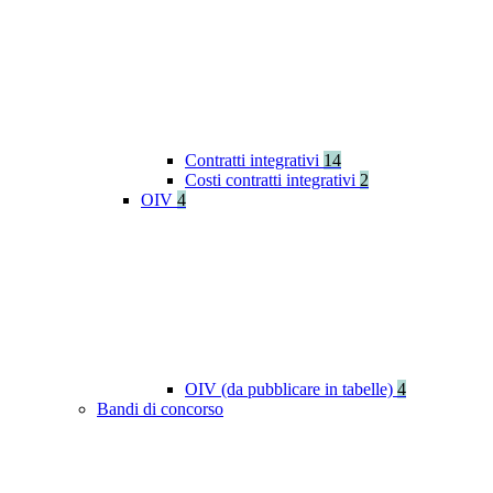
Contratti integrativi
14
Costi contratti integrativi
2
OIV
4
OIV (da pubblicare in tabelle)
4
Bandi di concorso