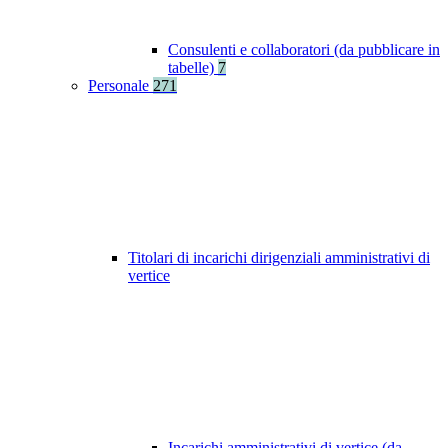
Consulenti e collaboratori (da pubblicare in
tabelle)
7
Personale
271
Titolari di incarichi dirigenziali amministrativi di
vertice
Incarichi amministrativi di vertice (da