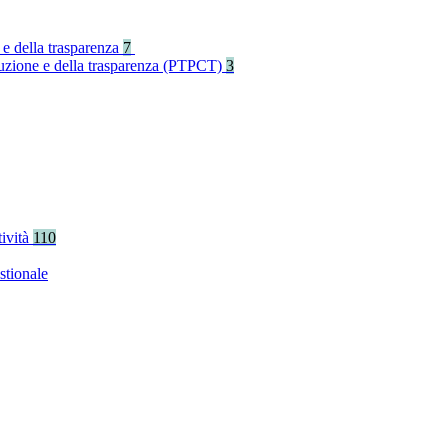
 e della trasparenza
7
rruzione e della trasparenza (PTPCT)
3
tività
110
stionale