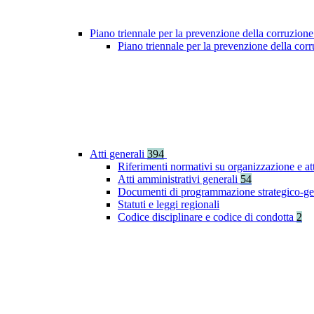
Piano triennale per la prevenzione della corruzione
Piano triennale per la prevenzione della co
Atti generali
394
Riferimenti normativi su organizzazione e at
Atti amministrativi generali
54
Documenti di programmazione strategico-ge
Statuti e leggi regionali
Codice disciplinare e codice di condotta
2