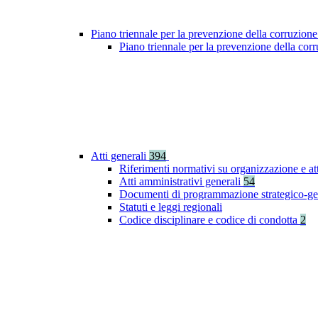
Piano triennale per la prevenzione della corruzione
Piano triennale per la prevenzione della co
Atti generali
394
Riferimenti normativi su organizzazione e at
Atti amministrativi generali
54
Documenti di programmazione strategico-ge
Statuti e leggi regionali
Codice disciplinare e codice di condotta
2