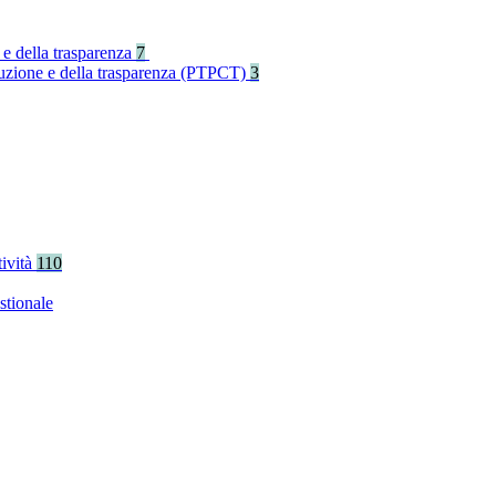
 e della trasparenza
7
rruzione e della trasparenza (PTPCT)
3
tività
110
stionale