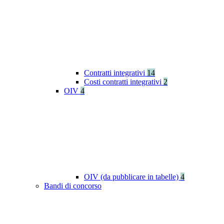
Contratti integrativi
14
Costi contratti integrativi
2
OIV
4
OIV (da pubblicare in tabelle)
4
Bandi di concorso