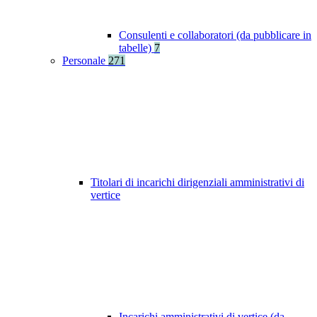
Consulenti e collaboratori (da pubblicare in
tabelle)
7
Personale
271
Titolari di incarichi dirigenziali amministrativi di
vertice
Incarichi amministrativi di vertice (da