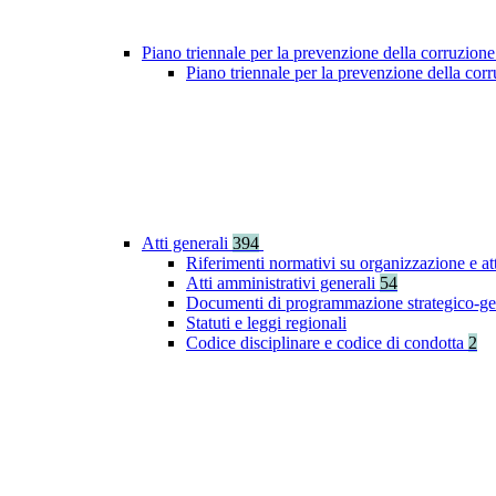
Piano triennale per la prevenzione della corruzione
Piano triennale per la prevenzione della co
Atti generali
394
Riferimenti normativi su organizzazione e at
Atti amministrativi generali
54
Documenti di programmazione strategico-ge
Statuti e leggi regionali
Codice disciplinare e codice di condotta
2