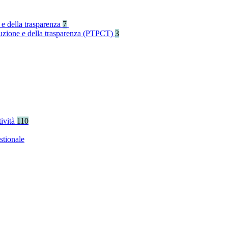
 e della trasparenza
7
rruzione e della trasparenza (PTPCT)
3
tività
110
stionale