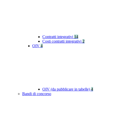
Contratti integrativi
14
Costi contratti integrativi
2
OIV
4
OIV (da pubblicare in tabelle)
4
Bandi di concorso