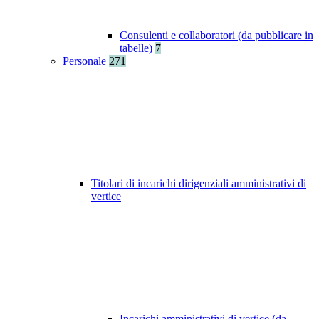
Consulenti e collaboratori (da pubblicare in
tabelle)
7
Personale
271
Titolari di incarichi dirigenziali amministrativi di
vertice
Incarichi amministrativi di vertice (da