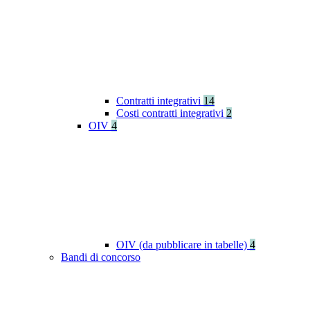
Contratti integrativi
14
Costi contratti integrativi
2
OIV
4
OIV (da pubblicare in tabelle)
4
Bandi di concorso