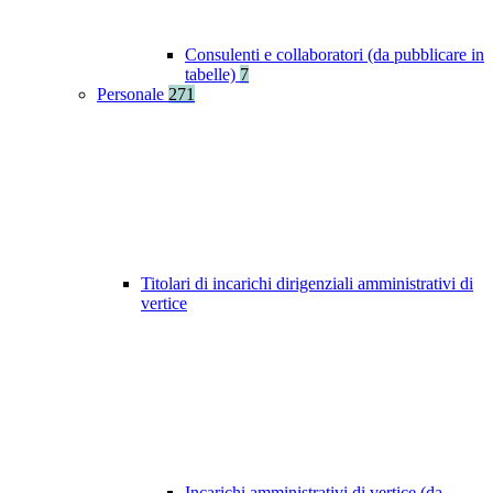
Consulenti e collaboratori (da pubblicare in
tabelle)
7
Personale
271
Titolari di incarichi dirigenziali amministrativi di
vertice
Incarichi amministrativi di vertice (da