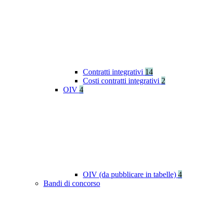
Contratti integrativi
14
Costi contratti integrativi
2
OIV
4
OIV (da pubblicare in tabelle)
4
Bandi di concorso