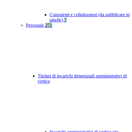
Consulenti e collaboratori (da pubblicare in
tabelle)
7
Personale
271
Titolari di incarichi dirigenziali amministrativi di
vertice
Incarichi amministrativi di vertice (da