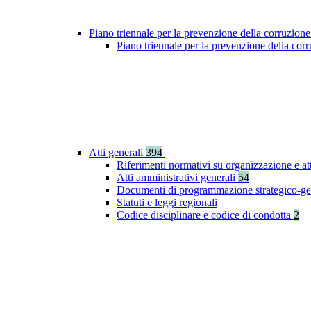
Piano triennale per la prevenzione della corruzione
Piano triennale per la prevenzione della co
Atti generali
394
Riferimenti normativi su organizzazione e at
Atti amministrativi generali
54
Documenti di programmazione strategico-ge
Statuti e leggi regionali
Codice disciplinare e codice di condotta
2