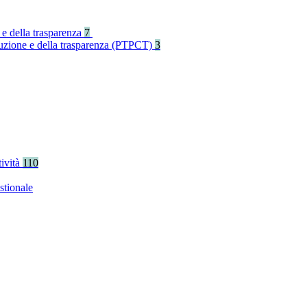
 e della trasparenza
7
rruzione e della trasparenza (PTPCT)
3
tività
110
stionale