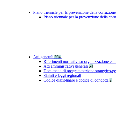
Piano triennale per la prevenzione della corruzione
Piano triennale per la prevenzione della co
Atti generali
394
Riferimenti normativi su organizzazione e at
Atti amministrativi generali
54
Documenti di programmazione strategico-ge
Statuti e leggi regionali
Codice disciplinare e codice di condotta
2