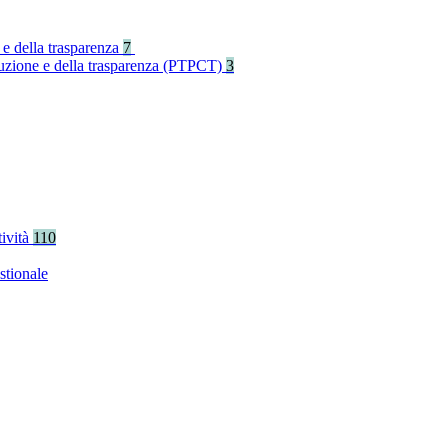
 e della trasparenza
7
rruzione e della trasparenza (PTPCT)
3
tività
110
stionale