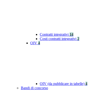
Contratti integrativi
14
Costi contratti integrativi
2
OIV
4
OIV (da pubblicare in tabelle)
4
Bandi di concorso