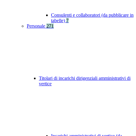
Consulenti e collaboratori (da pubblicare in
tabelle)
7
Personale
271
Titolari di incarichi dirigenziali amministrativi di
vertice
Incarichi amministrativi di vertice (da