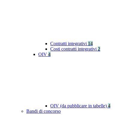
Contratti integrativi
14
Costi contratti integrativi
2
OIV
4
OIV (da pubblicare in tabelle)
4
Bandi di concorso