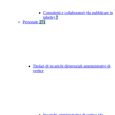
Consulenti e collaboratori (da pubblicare in
tabelle)
7
Personale
271
Titolari di incarichi dirigenziali amministrativi di
vertice
Incarichi amministrativi di vertice (da