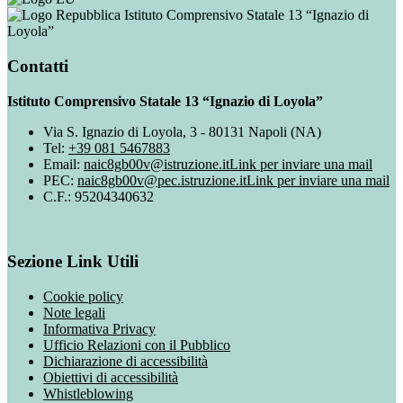
Istituto Comprensivo Statale 13 “Ignazio di
Loyola”
Contatti
Istituto Comprensivo Statale 13 “Ignazio di Loyola”
Via S. Ignazio di Loyola, 3 - 80131 Napoli (NA)
Tel:
+39 081 5467883
Email:
naic8gb00v@istruzione.it
Link per inviare una mail
PEC:
naic8gb00v@pec.istruzione.it
Link per inviare una mail
C.F.: 95204340632
Sezione Link Utili
Cookie policy
Note legali
Informativa Privacy
Ufficio Relazioni con il Pubblico
Dichiarazione di accessibilità
Obiettivi di accessibilità
Whistleblowing