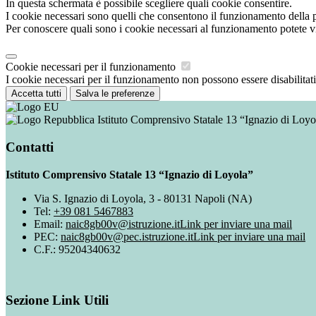
In questa schermata è possibile scegliere quali cookie consentire.
I cookie necessari sono quelli che consentono il funzionamento della pi
Per conoscere quali sono i cookie necessari al funzionamento potete v
Cookie necessari per il funzionamento
I cookie necessari per il funzionamento non possono essere disabilitati.
Accetta tutti
Salva le preferenze
Istituto Comprensivo Statale 13 “Ignazio di Loyo
Contatti
Istituto Comprensivo Statale 13 “Ignazio di Loyola”
Via S. Ignazio di Loyola, 3 - 80131 Napoli (NA)
Tel:
+39 081 5467883
Email:
naic8gb00v@istruzione.it
Link per inviare una mail
PEC:
naic8gb00v@pec.istruzione.it
Link per inviare una mail
C.F.: 95204340632
Sezione Link Utili