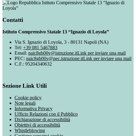
Istituto Comprensivo Statale 13 “Ignazio di
Loyola”
Contatti
Istituto Comprensivo Statale 13 “Ignazio di Loyola”
Via S. Ignazio di Loyola, 3 - 80131 Napoli (NA)
Tel:
+39 081 5467883
Email:
naic8gb00v@istruzione.it
Link per inviare una mail
PEC:
naic8gb00v@pec.istruzione.it
Link per inviare una mail
C.F.: 95204340632
Sezione Link Utili
Cookie policy
Note legali
Informativa Privacy
Ufficio Relazioni con il Pubblico
Dichiarazione di accessibilità
Obiettivi di accessibilità
Whistleblowing
Gestione consensi cookie