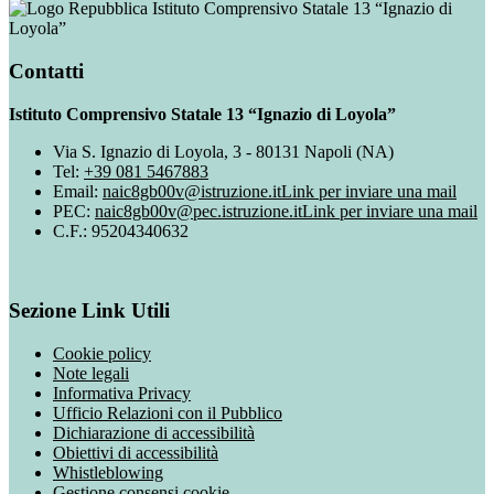
Istituto Comprensivo Statale 13 “Ignazio di
Loyola”
Contatti
Istituto Comprensivo Statale 13 “Ignazio di Loyola”
Via S. Ignazio di Loyola, 3 - 80131 Napoli (NA)
Tel:
+39 081 5467883
Email:
naic8gb00v@istruzione.it
Link per inviare una mail
PEC:
naic8gb00v@pec.istruzione.it
Link per inviare una mail
C.F.: 95204340632
Sezione Link Utili
Cookie policy
Note legali
Informativa Privacy
Ufficio Relazioni con il Pubblico
Dichiarazione di accessibilità
Obiettivi di accessibilità
Whistleblowing
Gestione consensi cookie