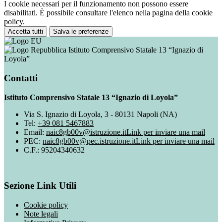
I cookie necessari per il funzionamento non possono essere
disabilitati. È possibile consultare l'elenco nella pagina della cookie
policy.
Accetta tutti
Salva le preferenze
Istituto Comprensivo Statale 13 “Ignazio di
Loyola”
Contatti
Istituto Comprensivo Statale 13 “Ignazio di Loyola”
Via S. Ignazio di Loyola, 3 - 80131 Napoli (NA)
Tel:
+39 081 5467883
Email:
naic8gb00v@istruzione.it
Link per inviare una mail
PEC:
naic8gb00v@pec.istruzione.it
Link per inviare una mail
C.F.: 95204340632
Sezione Link Utili
Cookie policy
Note legali