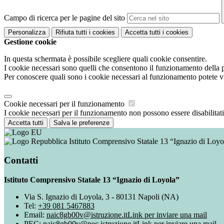
Campo di ricerca per le pagine del sito
Personalizza
Rifiuta tutti
i cookies
Accetta tutti
i cookies
Gestione cookie
In questa schermata è possibile scegliere quali cookie consentire.
I cookie necessari sono quelli che consentono il funzionamento della pi
Per conoscere quali sono i cookie necessari al funzionamento potete v
Cookie necessari per il funzionamento
I cookie necessari per il funzionamento non possono essere disabilitati.
Accetta tutti
Salva le preferenze
Istituto Comprensivo Statale 13 “Ignazio di Loyo
Contatti
Istituto Comprensivo Statale 13 “Ignazio di Loyola”
Via S. Ignazio di Loyola, 3 - 80131 Napoli (NA)
Tel:
+39 081 5467883
Email:
naic8gb00v@istruzione.it
Link per inviare una mail
PEC:
naic8gb00v@pec.istruzione.it
Link per inviare una mail