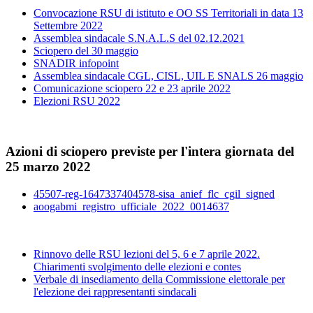
Convocazione RSU di istituto e OO SS Territoriali in data 13
Settembre 2022
Assemblea sindacale S.N.A.L.S del 02.12.2021
Sciopero del 30 maggio
SNADIR infopoint
Assemblea sindacale CGL, CISL, UIL E SNALS 26 maggio
Comunicazione sciopero 22 e 23 aprile 2022
Elezioni RSU 2022
Azioni di sciopero previste per l'intera giornata del
25 marzo 2022
45507-reg-1647337404578-sisa_anief_flc_cgil_signed
aoogabmi_registro_ufficiale_2022_0014637
Rinnovo delle RSU lezioni del 5, 6 e 7 aprile 2022.
Chiarimenti svolgimento delle elezioni e contes
Verbale di insediamento della Commissione elettorale per
l'elezione dei rappresentanti sindacali