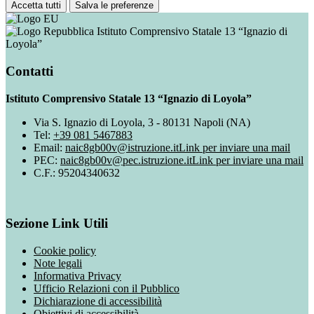
Accetta tutti
Salva le preferenze
Istituto Comprensivo Statale 13 “Ignazio di
Loyola”
Contatti
Istituto Comprensivo Statale 13 “Ignazio di Loyola”
Via S. Ignazio di Loyola, 3 - 80131 Napoli (NA)
Tel:
+39 081 5467883
Email:
naic8gb00v@istruzione.it
Link per inviare una mail
PEC:
naic8gb00v@pec.istruzione.it
Link per inviare una mail
C.F.: 95204340632
Sezione Link Utili
Cookie policy
Note legali
Informativa Privacy
Ufficio Relazioni con il Pubblico
Dichiarazione di accessibilità
Obiettivi di accessibilità