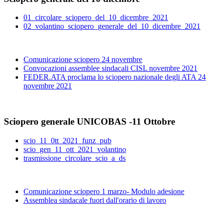
01_circolare_sciopero_del_10_dicembre_2021
02_volantino_sciopero_generale_del_10_dicembre_2021
Comunicazione sciopero 24 novembre
Convocazioni assemblee sindacali CISL novembre 2021
FEDER.ATA proclama lo sciopero nazionale degli ATA 24
novembre 2021
Sciopero generale UNICOBAS -11 Ottobre
scio_11_0tt_2021_funz_pub
scio_gen_11_ott_2021_volantino
trasmissione_circolare_scio_a_ds
Comunicazione sciopero 1 marzo- Modulo adesione
Assemblea sindacale fuori dall'orario di lavoro