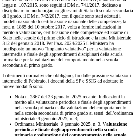
legge n. 107/2015, sono seguiti il DM n. 741/2017, dedicato a
disciplinare in modo organico gli esami di Stato di scuola secondaria
di I grado, il DM n. 742/2017, con il quale sono stati adottati i
modelli nazionali di certificazione nazionale delle competenze, la
nota n. 1865 del 10 ottobre 2017, volta a fornire indicazioni in
merito a valutazione, certificazione delle competenze ed Esame di
Stato nelle scuole del primo ciclo di istruzione e la nota Ministeriale
312 del gennaio 2018. Per l’a.s. 2024/2025 il Ministero ha
predisposto un nuovo “impianto valutativo” per la valutazione
intermedia e finale degli apprendimenti disciplinari della scuola
primaria e per la valutazione del comportamento nella scuola
secondaria di primo grado.
I riferimenti normativi che obbligano, fin dalle prossime valutazioni
intermedie di Febbraio, i docenti della SP e SSIG ad adottare le
nuove modalità sono:
Nota n. 2867
del 23 gennaio 2025 recante
Indicazioni in
merito alla valutazione periodica e finale degli apprendimenti
nella scuola primaria e alla valutazione del comportamento
nella scuola secondaria di primo grado ai sensi
dell’ordinanza
ministeriale 9 gennaio 2025, n. 3
;
Ordinanza Ministeriale 9 gennaio 2025, n. 3, V
alutazione
periodica e finale degli apprendimenti nella scuola
primaria e valutazione del c
omportamento nella scuola