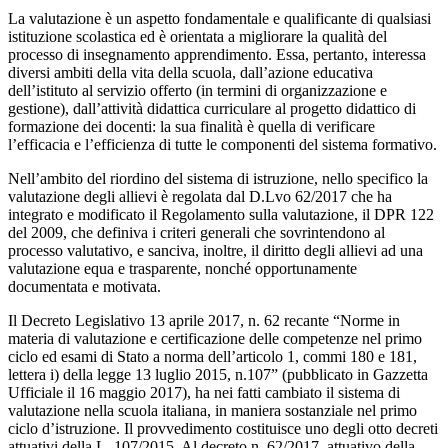
La valutazione è un aspetto fondamentale e qualificante di qualsiasi
istituzione scolastica ed è orientata a migliorare la qualità del
processo di insegnamento apprendimento. Essa, pertanto, interessa
diversi ambiti della vita della scuola, dall’azione educativa
dell’istituto al servizio offerto (in termini di organizzazione e
gestione), dall’attività didattica curriculare al progetto didattico di
formazione dei docenti: la sua finalità è quella di verificare
l’efficacia e l’efficienza di tutte le componenti del sistema formativo.
Nell’ambito del riordino del sistema di istruzione, nello specifico la
valutazione degli allievi è regolata dal D.Lvo 62/2017 che ha
integrato e modificato il Regolamento sulla valutazione, il DPR 122
del 2009, che definiva i criteri generali che sovrintendono al
processo valutativo, e sanciva, inoltre, il diritto degli allievi ad una
valutazione equa e trasparente, nonché opportunamente
documentata e motivata.
Il Decreto Legislativo 13 aprile 2017, n. 62 recante “Norme in
materia di valutazione e certificazione delle competenze nel primo
ciclo ed esami di Stato a norma dell’articolo 1, commi 180 e 181,
lettera i) della legge 13 luglio 2015, n.107” (pubblicato in Gazzetta
Ufficiale il 16 maggio 2017), ha nei fatti cambiato il sistema di
valutazione nella scuola italiana, in maniera sostanziale nel primo
ciclo d’istruzione. Il provvedimento costituisce uno degli otto decreti
attuativi della L. 107/2015. Al decreto n. 62/2017, attuativo della