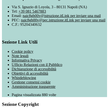
Via S. Ignazio di Loyola, 3 - 80131 Napoli (NA)
Tel:
+39 081 5467883
Email:
naic8gb00v@istruzione.it
Link per inviare una mail
PEC:
naic8gb00v@pec.istruzione.it
Link per inviare una mail
C.F.: 95204340632
Sezione Link Utili
Cookie policy
Note legali
Informativa Privacy
Ufficio Relazioni con il Pubblico
Dichiarazione di accessibilità
Obiettivi di accessibilità
Whistleblowing
Gestione consensi cookie
Amministrazione trasparente
Pagina visualizzata
880
volte
Sezione Copyright