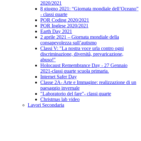
2020/2021
8 giugno 2021: “Giornata mondiale dell’Oceano”
- classi quarte
POR Coding 2020/2021
POR Inglese 2020/2021
Earth Day 2021
2 aprile 2021 – Giornata mondiale della
consapevolezza sull’autismo
Classi V: "La nostra voce urla contro ogni
discriminazione, diversità, prevaricazione,
abuso!"
Holocaust Remembrance Day - 27 Gennaio
2021-classi quarte scuola primaria.
Internet Safer Day
Classe 2A- Arte e Immagine: realizzazione di un
paesaggio invernale
"Laboratorio del fare"- classi quarte
Christmas lab video
Lavori Secondaria