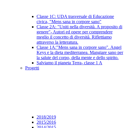
Classe 1C: UDA trasversale di Educazione
civica, "Mens sana in corpore sano"
Classe 2A: "Uniti nella diversità. A proposito di
genere"- Autori ed opere per comprendere
meglio il concetto di diversità. Riflettiamo
attraverso la letteratura.
Classe 1A:"Mens sana in corpore sano". Angel
Keys e la dieta mediterranea. Mangiare sano per
la salute del corpo, della mente e dello spirito.
Salviamo il pianeta Terra- classe 1 A
Progetti
2018/2019
2015/2016
2014/2015