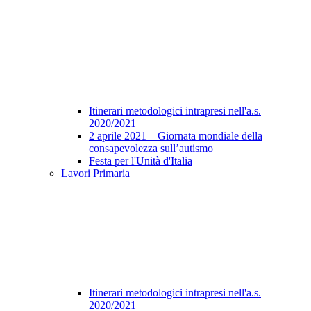
Itinerari metodologici intrapresi nell'a.s.
2020/2021
2 aprile 2021 – Giornata mondiale della
consapevolezza sull’autismo
Festa per l'Unità d'Italia
Lavori Primaria
Itinerari metodologici intrapresi nell'a.s.
2020/2021