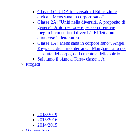
Classe 1C: UDA trasversale di Educazione
civica, "Mens sana in corpore sano"
Classe 2A: "Uniti nella diversità. A proposito di
genere"- Autori ed opere per comprendere
meglio il concetto di diversità. Riflettiamo
attraverso la letteratura.
Classe 1A:"Mens sana in corpore sano". Angel
Keys e la dieta mediterranea. Mangiare sano per
la salute del corpo, della mente e dello spirito.
Salviamo il pianeta Terra- classe 1 A
Progetti
2018/2019
2015/2016
2014/2015
Gallerie foto