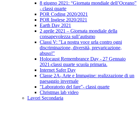
8 giugno 2021: “Giornata mondiale dell’Oceano”
- classi quarte
POR Coding 2020/2021
POR Inglese 2020/2021
Earth Day 2021
2 aprile 2021 – Giornata mondiale della
consapevolezza sull’autismo
Classi V: "La nostra voce urla contro ogni
discriminazione, diversità, prevaricazione,
abuso!"
Holocaust Remembrance Day - 27 Gennaio
2021-classi quarte scuola primaria.
Internet Safer Day
Classe 2A- Arte e Immagine: realizzazione di un
paesaggio invernale
"Laboratorio del fare"- classi quarte
Christmas lab video
Lavori Secondaria