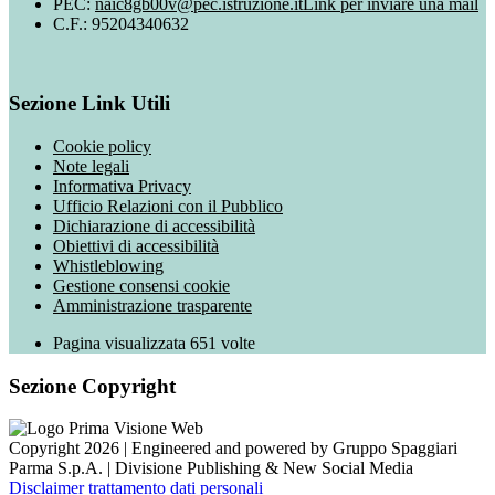
PEC:
naic8gb00v@pec.istruzione.it
Link per inviare una mail
C.F.: 95204340632
Sezione Link Utili
Cookie policy
Note legali
Informativa Privacy
Ufficio Relazioni con il Pubblico
Dichiarazione di accessibilità
Obiettivi di accessibilità
Whistleblowing
Gestione consensi cookie
Amministrazione trasparente
Pagina visualizzata
651
volte
Sezione Copyright
Copyright 2026 | Engineered and powered by Gruppo Spaggiari
Parma S.p.A. | Divisione Publishing & New Social Media
Disclaimer trattamento dati personali