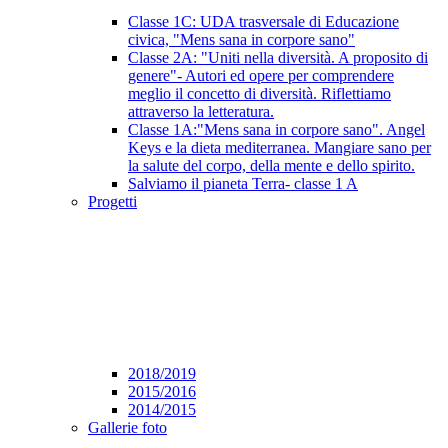
Classe 1C: UDA trasversale di Educazione
civica, "Mens sana in corpore sano"
Classe 2A: "Uniti nella diversità. A proposito di
genere"- Autori ed opere per comprendere
meglio il concetto di diversità. Riflettiamo
attraverso la letteratura.
Classe 1A:"Mens sana in corpore sano". Angel
Keys e la dieta mediterranea. Mangiare sano per
la salute del corpo, della mente e dello spirito.
Salviamo il pianeta Terra- classe 1 A
Progetti
2018/2019
2015/2016
2014/2015
Gallerie foto